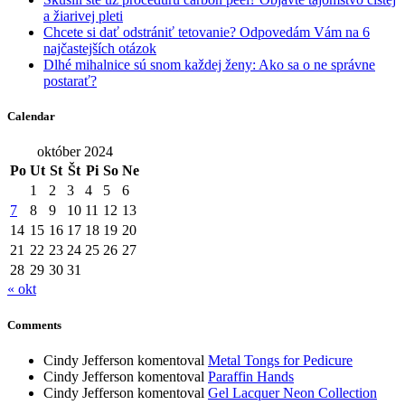
a žiarivej pleti
Chcete si dať odstrániť tetovanie? Odpovedám Vám na 6
najčastejších otázok
Dlhé mihalnice sú snom každej ženy: Ako sa o ne správne
postarať?
Calendar
október 2024
Po
Ut
St
Št
Pi
So
Ne
1
2
3
4
5
6
7
8
9
10
11
12
13
14
15
16
17
18
19
20
21
22
23
24
25
26
27
28
29
30
31
« okt
Comments
Cindy Jefferson
komentoval
Metal Tongs for Pedicure
Cindy Jefferson
komentoval
Paraffin Hands
Cindy Jefferson
komentoval
Gel Lacquer Neon Collection