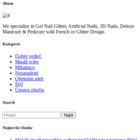
About
We specialize in Gel Nail Glitter, Artificial Nails, 3D Nails, Deluxe
Manicure & Pedicure with French or Glitter Design.
Kategórie
Dobré vedieť
Masáž tváre
Mihalnice
Nezaradené
Ošetrenie pleti
Štýl
Úprava obočia
Search
Hľadať:
Najnovšie články
Skúsili ste už procedúru carbon peel? Objavte tajomstvo čistej