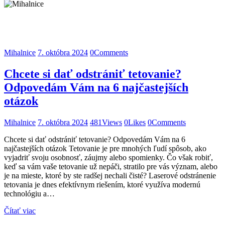
Mihalnice
7. októbra 2024
481
Views
0
Likes
0
Comments
Mihalnice
7. októbra 2024
0
Comments
Chcete si dať odstrániť tetovanie?
Odpovedám Vám na 6 najčastejších
otázok
Mihalnice
7. októbra 2024
481
Views
0
Likes
0
Comments
Chcete si dať odstrániť tetovanie? Odpovedám Vám na 6
najčastejších otázok Tetovanie je pre mnohých ľudí spôsob, ako
vyjadriť svoju osobnosť, záujmy alebo spomienky. Čo však robiť,
keď sa vám vaše tetovanie už nepáči, stratilo pre vás význam, alebo
je na mieste, ktoré by ste radšej nechali čisté? Laserové odstránenie
tetovania je dnes efektívnym riešením, ktoré využíva modernú
technológiu a…
Čítať viac