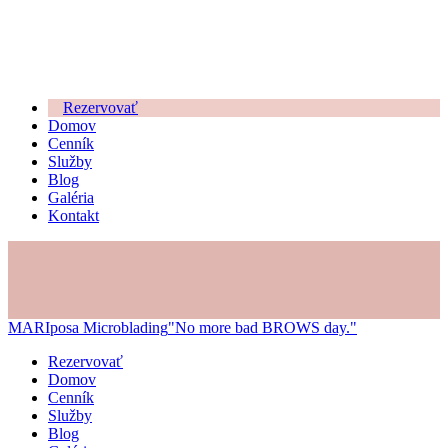
Rezervovať
Domov
Cenník
Služby
Blog
Galéria
Kontakt
MARIposa Microblading
"No more bad BROWS day."
Rezervovať
Domov
Cenník
Služby
Blog