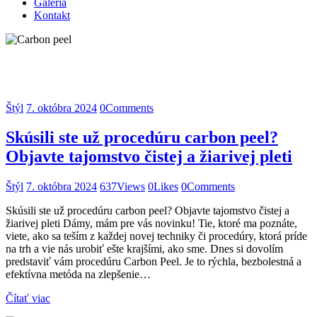
Galéria
Kontakt
Štýl
7. októbra 2024
637
Views
0
Likes
0
Comments
Štýl
7. októbra 2024
0
Comments
Skúsili ste už procedúru carbon peel?
Objavte tajomstvo čistej a žiarivej pleti
Štýl
7. októbra 2024
637
Views
0
Likes
0
Comments
Skúsili ste už procedúru carbon peel? Objavte tajomstvo čistej a
žiarivej pleti Dámy, mám pre vás novinku! Tie, ktoré ma poznáte,
viete, ako sa teším z každej novej techniky či procedúry, ktorá príde
na trh a vie nás urobiť ešte krajšími, ako sme. Dnes si dovolím
predstaviť vám procedúru Carbon Peel. Je to rýchla, bezbolestná a
efektívna metóda na zlepšenie…
Čítať viac